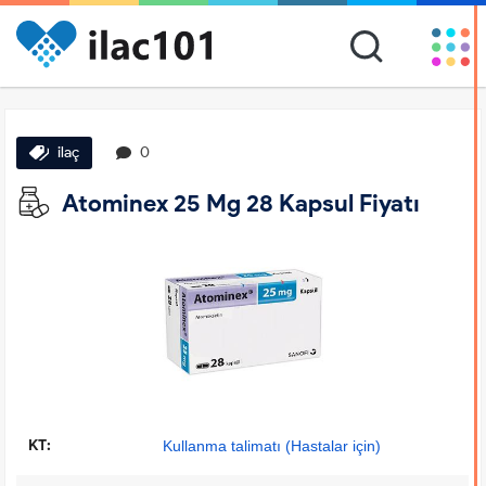
ilaç
0
Atominex 25 Mg 28 Kapsul Fiyatı
KT:
Kullanma talimatı (Hastalar için)