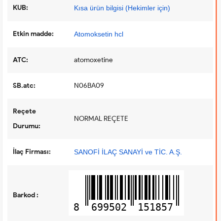
KUB:
Kısa ürün bilgisi (Hekimler için)
Etkin madde:
Atomoksetin hcl
ATC:
atomoxetine
SB.atc:
N06BA09
Reçete
NORMAL REÇETE
Durumu:
İlaç Firması:
SANOFİ İLAÇ SANAYİ ve TİC. A.Ş.
Barkod :
8
699502
151857