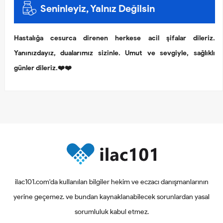
Seninleyiz, Yalnız Değilsin
Hastalığa cesurca direnen herkese acil şifalar dileriz.
Yanınızdayız, dualarımız sizinle. Umut ve sevgiyle, sağlıklı
günler dileriz.❤️❤️
ilac101.com'da kullanılan bilgiler hekim ve eczacı danışmanlarının
yerine geçemez. ve bundan kaynaklanabilecek sorunlardan yasal
sorumluluk kabul etmez.