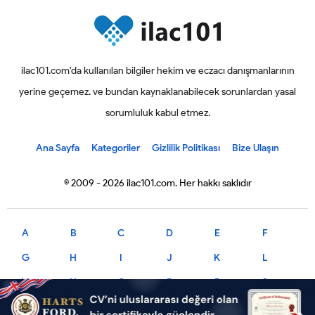
ilac101.com'da kullanılan bilgiler hekim ve eczacı danışmanlarının
yerine geçemez. ve bundan kaynaklanabilecek sorunlardan yasal
sorumluluk kabul etmez.
Ana Sayfa
Kategoriler
Gizlilik Politikası
Bize Ulaşın
© 2009 - 2026 ilac101.com. Her hakkı saklıdır
A
B
C
D
E
F
G
H
I
J
K
L
M
N
O
P
R
S
T
U
V
X
Y
Z