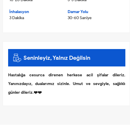
İnhalasyon
Damar Yolu
3 Dakika
30-60 Saniye
Seninleyiz, Yalnız Değilsin
Hastalığa cesurca direnen herkese acil şifalar dileriz.
Yanınızdayız, dualarımız sizinle. Umut ve sevgiyle, sağlıklı
günler dileriz.❤️❤️