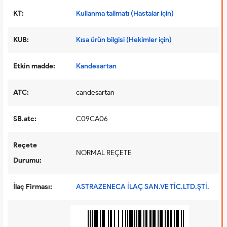
KT:
Kullanma talimatı (Hastalar için)
KUB:
Kısa ürün bilgisi (Hekimler için)
Etkin madde:
Kandesartan
ATC:
candesartan
SB.atc:
C09CA06
Reçete
NORMAL REÇETE
Durumu:
İlaç Firması:
ASTRAZENECA İLAÇ SAN.VE TİC.LTD.ŞTİ.