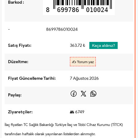
Barkod :
8
699786
010024
-
8699786010024
Satış Fiyatı:
363.72 ₺
Kaça aldınız?
Düzeltme:
✍️ Yorum yaz
Fiyat Güncelleme Tarihi:
7 Ağustos 2026
Paylaş:
Ziyaretçiler:
👥 6749
İlaç fiyatları TC Sağlık Bakanlığı Türkiye İlaç ve Tıbbi Cihaz Kurumu (TİTCK)
tarafından haftalık olarak yayınlanan listelerden alınmıştır.