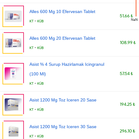
Alles 600 Mg 10 Efervesan Tablet
51.66 ₺
NaN
-
KT
KÜB
Alles 600 Mg 20 Efervesan Tablet
108.99 ₺
-
KT
KÜB
Asist % 4 Surup Hazirlamak Icingranul
57.54 ₺
(100 Ml)
-
KT
KÜB
Asist 1200 Mg Toz Iceren 20 Sase
194.25 ₺
-
KT
KÜB
Asist 1200 Mg Toz Iceren 30 Sase
296.10 ₺
-
KT
KÜB