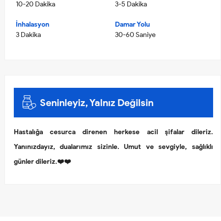
10-20 Dakika
3-5 Dakika
İnhalasyon
Damar Yolu
3 Dakika
30-60 Saniye
Seninleyiz, Yalnız Değilsin
Hastalığa cesurca direnen herkese acil şifalar dileriz.
Yanınızdayız, dualarımız sizinle. Umut ve sevgiyle, sağlıklı
günler dileriz.❤️❤️