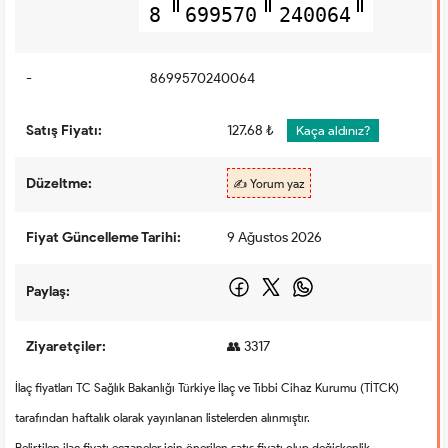
8
699570
240064
-
8699570240064
Satış Fiyatı:
127.68 ₺
Kaça aldınız?
Düzeltme:
✍️ Yorum yaz
Fiyat Güncelleme Tarihi:
9 Ağustos 2026
Paylaş:
Ziyaretçiler:
👥 3317
İlaç fiyatları TC Sağlık Bakanlığı Türkiye İlaç ve Tıbbi Cihaz Kurumu (TİTCK)
tarafından haftalık olarak yayınlanan listelerden alınmıştır.
Belirtilen ilaç fiyatı eczaneler için önerilen satış fiyatı olup değişkenlik