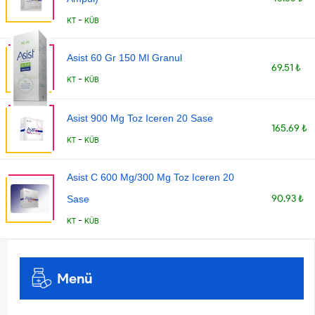
-
KT
KÜB
Asist 60 Gr 150 Ml Granul
69.51 ₺
-
KT
KÜB
Asist 900 Mg Toz Iceren 20 Sase
165.69 ₺
-
KT
KÜB
Asist C 600 Mg/300 Mg Toz Iceren 20
90.93 ₺
Sase
-
KT
KÜB
Menü