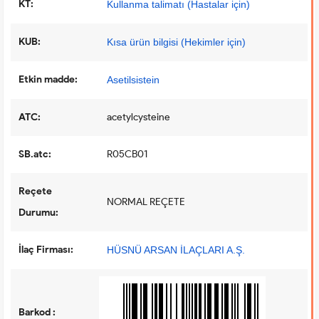
KT:
Kullanma talimatı (Hastalar için)
KUB:
Kısa ürün bilgisi (Hekimler için)
Etkin madde:
Asetilsistein
ATC:
acetylcysteine
SB.atc:
R05CB01
Reçete
NORMAL REÇETE
Durumu:
İlaç Firması:
HÜSNÜ ARSAN İLAÇLARI A.Ş.
Barkod :