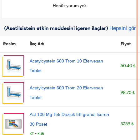
Henüz yorum yok.
(Asetilsistein etkin maddesini içeren ilaçlar)
Hepsini gör
Resim
İlaç Adı
Fiyat
Acetylcystein 600 Trom 10 Efervesan
50.40 ₺
Tablet
Acetylcystein 600 Trom 20 Efervesan
98.70 ₺
Tablet
Act 100 Mg Tek Dozluk Eff.granul Iceren
37.59 ₺
30 Poset
-
KT
KÜB