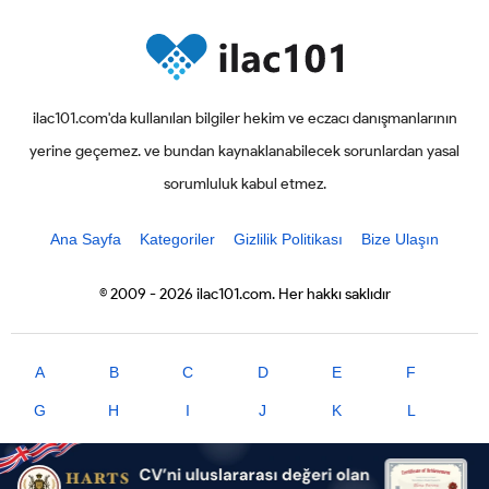
ilac101.com'da kullanılan bilgiler hekim ve eczacı danışmanlarının
yerine geçemez. ve bundan kaynaklanabilecek sorunlardan yasal
sorumluluk kabul etmez.
Ana Sayfa
Kategoriler
Gizlilik Politikası
Bize Ulaşın
© 2009 - 2026 ilac101.com. Her hakkı saklıdır
A
B
C
D
E
F
G
H
I
J
K
L
M
N
O
P
R
S
T
U
V
X
Y
Z