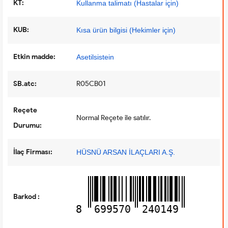
KT:
Kullanma talimatı (Hastalar için)
KUB:
Kısa ürün bilgisi (Hekimler için)
Etkin madde:
Asetilsistein
SB.atc:
R05CB01
Reçete
Normal Reçete ile satılır.
Durumu:
İlaç Firması:
HÜSNÜ ARSAN İLAÇLARI A.Ş.
Barkod :
8
699570
240149