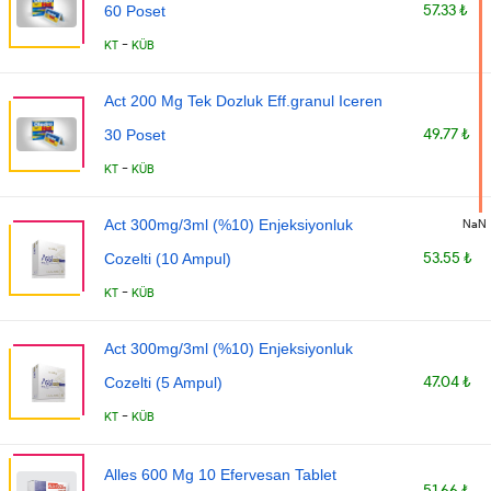
57.33 ₺
60 Poset
-
KT
KÜB
Act 200 Mg Tek Dozluk Eff.granul Iceren
49.77 ₺
30 Poset
-
KT
KÜB
NaN
Act 300mg/3ml (%10) Enjeksiyonluk
53.55 ₺
Cozelti (10 Ampul)
-
KT
KÜB
Act 300mg/3ml (%10) Enjeksiyonluk
47.04 ₺
Cozelti (5 Ampul)
-
KT
KÜB
Alles 600 Mg 10 Efervesan Tablet
51.66 ₺