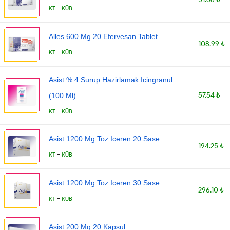
-
KT
KÜB
Alles 600 Mg 20 Efervesan Tablet
108.99 ₺
-
KT
KÜB
Asist % 4 Surup Hazirlamak Icingranul
57.54 ₺
(100 Ml)
-
KT
KÜB
Asist 1200 Mg Toz Iceren 20 Sase
194.25 ₺
-
KT
KÜB
Asist 1200 Mg Toz Iceren 30 Sase
296.10 ₺
-
KT
KÜB
Asist 200 Mg 20 Kapsul