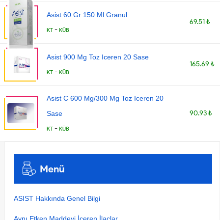
Asist 60 Gr 150 Ml Granul
69.51 ₺
-
KT
KÜB
Asist 900 Mg Toz Iceren 20 Sase
165.69 ₺
-
KT
KÜB
Asist C 600 Mg/300 Mg Toz Iceren 20
90.93 ₺
Sase
-
KT
KÜB
Menü
ASIST Hakkında Genel Bilgi
Aynı Etken Maddeyi İçeren İlaçlar