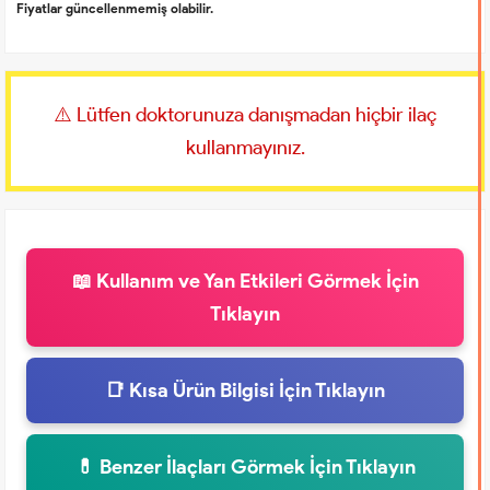
Fiyatlar güncellenmemiş olabilir.
⚠️ Lütfen doktorunuza danışmadan hiçbir ilaç
kullanmayınız.
📖 Kullanım ve Yan Etkileri Görmek İçin
Tıklayın
📑 Kısa Ürün Bilgisi İçin Tıklayın
💊 Benzer İlaçları Görmek İçin Tıklayın