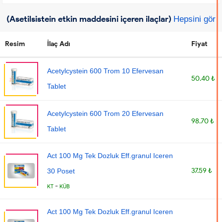
(Asetilsistein etkin maddesini içeren ilaçlar)
Hepsini gör
Resim
İlaç Adı
Fiyat
Acetylcystein 600 Trom 10 Efervesan
50.40 ₺
Tablet
Acetylcystein 600 Trom 20 Efervesan
98.70 ₺
Tablet
Act 100 Mg Tek Dozluk Eff.granul Iceren
37.59 ₺
30 Poset
-
KT
KÜB
Act 100 Mg Tek Dozluk Eff.granul Iceren