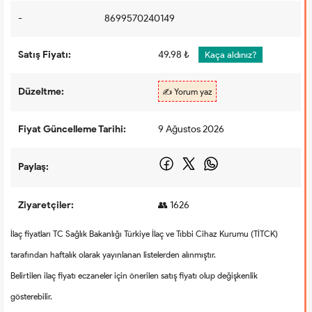
-
8699570240149
Satış Fiyatı:
49.98 ₺
Kaça aldınız?
Düzeltme:
✍️ Yorum yaz
Fiyat Güncelleme Tarihi:
9 Ağustos 2026
Paylaş:
Ziyaretçiler:
👥 1626
İlaç fiyatları TC Sağlık Bakanlığı Türkiye İlaç ve Tıbbi Cihaz Kurumu (TİTCK)
tarafından haftalık olarak yayınlanan listelerden alınmıştır.
Belirtilen ilaç fiyatı eczaneler için önerilen satış fiyatı olup değişkenlik
gösterebilir.