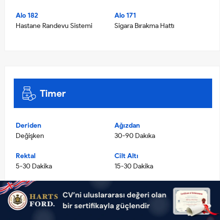
Alo 182
Alo 171
Hastane Randevu Sistemi
Sigara Bırakma Hattı
Timer
Deriden
Ağızdan
Değişken
30-90 Dakıka
Rektal
Cilt Altı
5-30 Dakika
15-30 Dakika
Kasiçi
Dilaltı
10-20 Dakika
3-5 Dakika
İnhalasyon
Damar Yolu