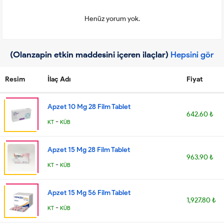
Henüz yorum yok.
(Olanzapin etkin maddesini içeren ilaçlar)
Hepsini gör
Resim
İlaç Adı
Fiyat
Apzet 10 Mg 28 Film Tablet
642.60 ₺
-
KT
KÜB
Apzet 15 Mg 28 Film Tablet
963.90 ₺
-
KT
KÜB
Apzet 15 Mg 56 Film Tablet
1,927.80 ₺
-
KT
KÜB