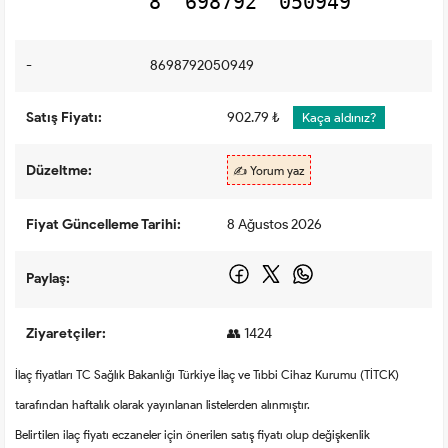
8
698792
050949
-
8698792050949
Satış Fiyatı:
902.79 ₺
Kaça aldınız?
Düzeltme:
✍️ Yorum yaz
Fiyat Güncelleme Tarihi:
8 Ağustos 2026
Paylaş:
Ziyaretçiler:
👥 1424
İlaç fiyatları TC Sağlık Bakanlığı Türkiye İlaç ve Tıbbi Cihaz Kurumu (TİTCK)
tarafından haftalık olarak yayınlanan listelerden alınmıştır.
Belirtilen ilaç fiyatı eczaneler için önerilen satış fiyatı olup değişkenlik