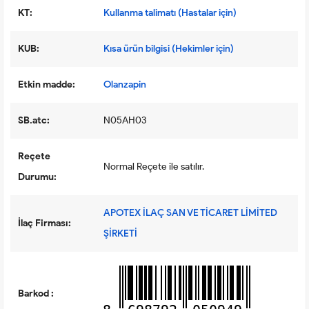
KT:
Kullanma talimatı (Hastalar için)
KUB:
Kısa ürün bilgisi (Hekimler için)
Etkin madde:
Olanzapin
SB.atc:
N05AH03
Reçete
Normal Reçete ile satılır.
Durumu:
APOTEX İLAÇ SAN VE TİCARET LİMİTED
İlaç Firması:
ŞİRKETİ
Barkod :