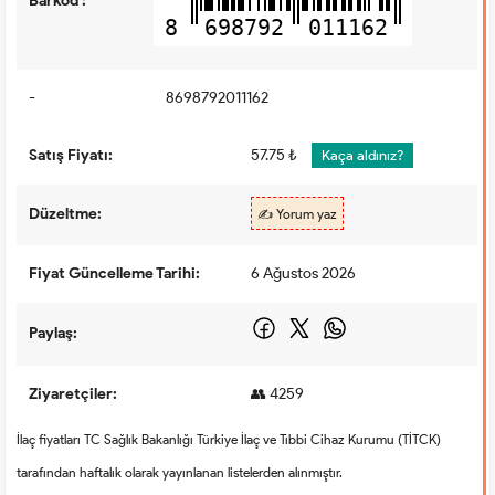
Barkod :
8
698792
011162
-
8698792011162
Satış Fiyatı:
57.75 ₺
Kaça aldınız?
Düzeltme:
✍️ Yorum yaz
Fiyat Güncelleme Tarihi:
6 Ağustos 2026
Paylaş:
Ziyaretçiler:
👥 4259
İlaç fiyatları TC Sağlık Bakanlığı Türkiye İlaç ve Tıbbi Cihaz Kurumu (TİTCK)
tarafından haftalık olarak yayınlanan listelerden alınmıştır.