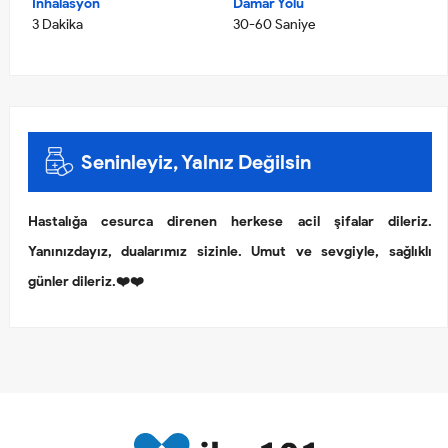
İnhalasyon
Damar Yolu
3 Dakika
30-60 Saniye
Seninleyiz, Yalnız Değilsin
Hastalığa cesurca direnen herkese acil şifalar dileriz.
Yanınızdayız, dualarımız sizinle. Umut ve sevgiyle, sağlıklı
günler dileriz.❤️❤️