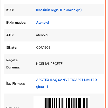
KUB:
Kısa ürün bilgisi (Hekimler için)
Etkin madde:
Atenolol
ATC:
atenolol
SB.atc:
C07AB03
Reçete
NORMAL REÇETE
Durumu:
APOTEX İLAÇ SAN VE TİCARET LİMİTED
İlaç Firması:
ŞİRKETİ