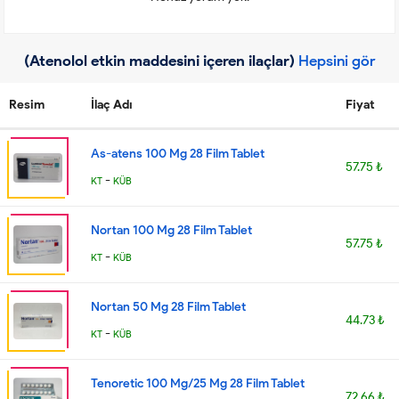
(Atenolol etkin maddesini içeren ilaçlar)
Hepsini gör
Resim
İlaç Adı
Fiyat
As-atens 100 Mg 28 Film Tablet
57.75 ₺
-
KT
KÜB
Nortan 100 Mg 28 Film Tablet
57.75 ₺
-
KT
KÜB
Nortan 50 Mg 28 Film Tablet
44.73 ₺
-
KT
KÜB
Tenoretic 100 Mg/25 Mg 28 Film Tablet
72.66 ₺