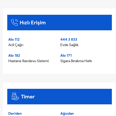
Hızlı Erişim
Alo 112
444 3 833
Acil Çağrı
Evde Sağlık
Alo 182
Alo 171
Hastane Randevu Sistemi
Sigara Bırakma Hattı
Timer
Deriden
Ağızdan