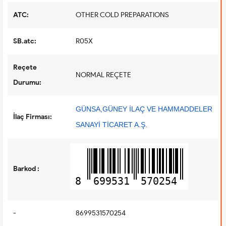
ATC:
OTHER COLD PREPARATIONS
SB.atc:
R05X
Reçete
NORMAL REÇETE
Durumu:
GÜNSA,GÜNEY İLAÇ VE HAMMADDELER
İlaç Firması:
SANAYİ TİCARET A.Ş.
Barkod :
8
699531
570254
-
8699531570254