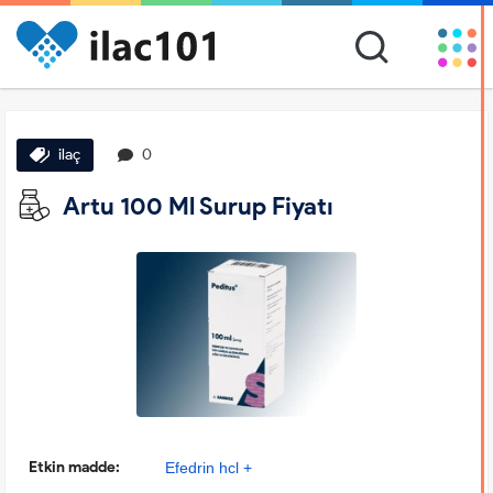
ilaç
0
Artu 100 Ml Surup Fiyatı
Etkin madde:
Efedrin hcl +