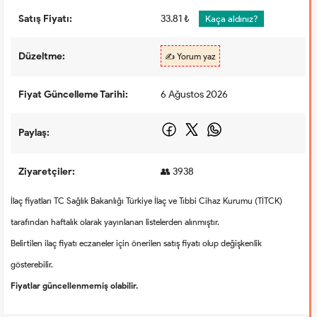
Satış Fiyatı:
33.81 ₺
Kaça aldınız?
Düzeltme:
✍️ Yorum yaz
Fiyat Güncelleme Tarihi:
6 Ağustos 2026
Paylaş:
Ziyaretçiler:
👥 3938
İlaç fiyatları TC Sağlık Bakanlığı Türkiye İlaç ve Tıbbi Cihaz Kurumu (TİTCK)
tarafından haftalık olarak yayınlanan listelerden alınmıştır.
Belirtilen ilaç fiyatı eczaneler için önerilen satış fiyatı olup değişkenlik
gösterebilir.
Fiyatlar güncellenmemiş olabilir.