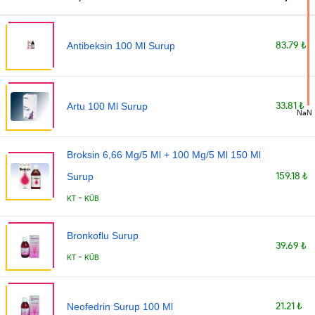
83.79 ₺
Antibeksin 100 Ml Surup
33.81 ₺
Artu 100 Ml Surup
NaN
Broksin 6,66 Mg/5 Ml + 100 Mg/5 Ml 150 Ml
159.18 ₺
Surup
-
KT
KÜB
Bronkoflu Surup
39.69 ₺
-
KT
KÜB
21.21 ₺
Neofedrin Surup 100 Ml