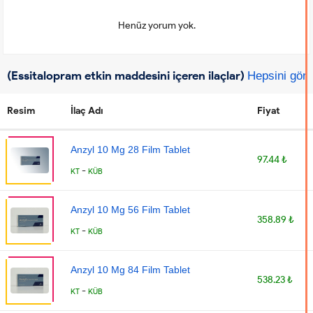
Henüz yorum yok.
(Essitalopram etkin maddesini içeren ilaçlar)
Hepsini gör
Resim
İlaç Adı
Fiyat
Anzyl 10 Mg 28 Film Tablet
97.44 ₺
-
KT
KÜB
Anzyl 10 Mg 56 Film Tablet
358.89 ₺
-
KT
KÜB
Anzyl 10 Mg 84 Film Tablet
538.23 ₺
-
KT
KÜB