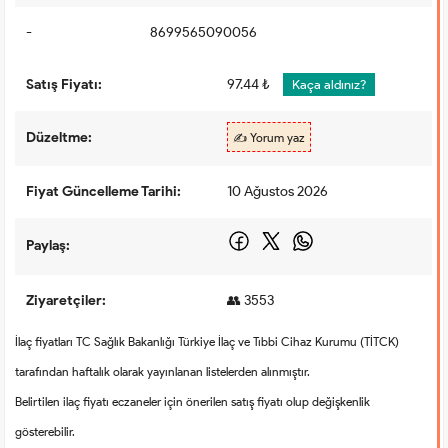
-
8699565090056
Satış Fiyatı:
97.44 ₺
Kaça aldınız?
Düzeltme:
✍️ Yorum yaz
Fiyat Güncelleme Tarihi:
10 Ağustos 2026
Paylaş:
Ziyaretçiler:
👥 3553
İlaç fiyatları TC Sağlık Bakanlığı Türkiye İlaç ve Tıbbi Cihaz Kurumu (TİTCK)
tarafından haftalık olarak yayınlanan listelerden alınmıştır.
Belirtilen ilaç fiyatı eczaneler için önerilen satış fiyatı olup değişkenlik
gösterebilir.