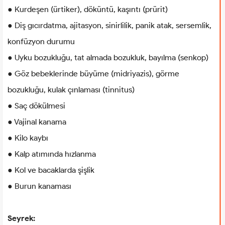
● Kurdeşen (ürtiker), döküntü, kaşıntı (prürit)
● Diş gıcırdatma, ajitasyon, sinirlilik, panik atak, sersemlik,
konfüzyon durumu
● Uyku bozukluğu, tat almada bozukluk, bayılma (senkop)
● Göz bebeklerinde büyüme (midriyazis), görme
bozukluğu, kulak çınlaması (tinnitus)
● Saç dökülmesi
● Vajinal kanama
● Kilo kaybı
● Kalp atımında hızlanma
● Kol ve bacaklarda şişlik
● Burun kanaması
Seyrek: