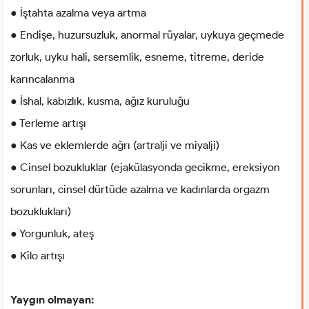
● İştahta azalma veya artma
● Endişe, huzursuzluk, anormal rüyalar, uykuya geçmede
zorluk, uyku hali, sersemlik, esneme, titreme, deride
karıncalanma
● İshal, kabızlık, kusma, ağız kuruluğu
● Terleme artışı
● Kas ve eklemlerde ağrı (artralji ve miyalji)
● Cinsel bozukluklar (ejakülasyonda gecikme, ereksiyon
sorunları, cinsel dürtüde azalma ve kadınlarda orgazm
bozuklukları)
● Yorgunluk, ateş
● Kilo artışı
Yaygın olmayan: