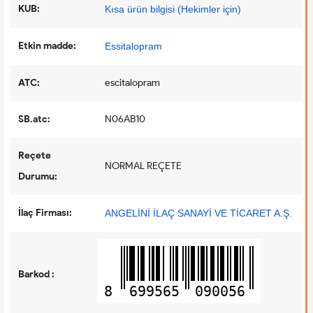
KUB:
Kısa ürün bilgisi (Hekimler için)
Etkin madde:
Essitalopram
ATC:
escitalopram
SB.atc:
N06AB10
Reçete
NORMAL REÇETE
Durumu:
İlaç Firması:
ANGELİNİ İLAÇ SANAYİ VE TİCARET A.Ş.
Barkod :
8
699565
090056