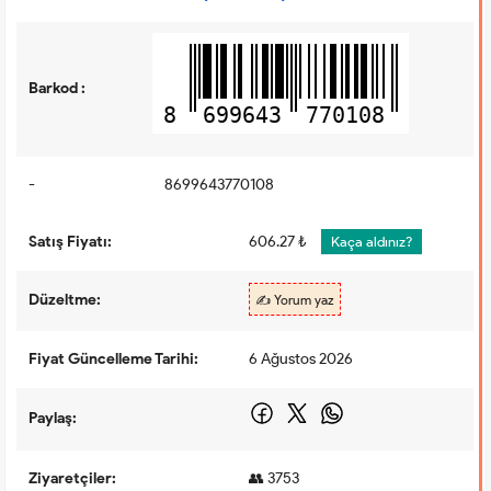
Barkod :
8
699643
770108
-
8699643770108
Satış Fiyatı:
606.27 ₺
Kaça aldınız?
Düzeltme:
✍️ Yorum yaz
Fiyat Güncelleme Tarihi:
6 Ağustos 2026
Paylaş:
Ziyaretçiler:
👥 3753