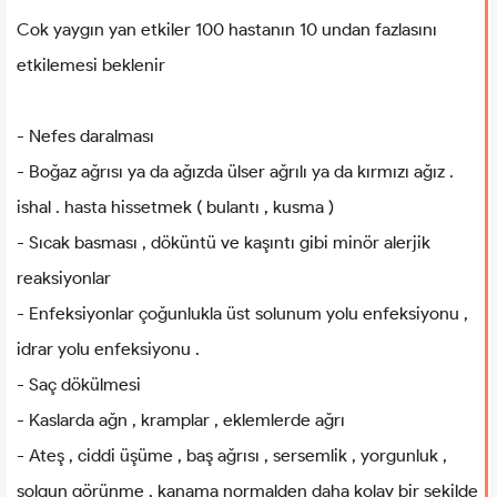
Cok yaygın yan etkiler 100 hastanın 10 undan fazlasını
etkilemesi beklenir
- Nefes daralması
- Boğaz ağrısı ya da ağızda ülser ağrılı ya da kırmızı ağız .
ishal . hasta hissetmek ( bulantı , kusma )
- Sıcak basması , döküntü ve kaşıntı gibi minör alerjik
reaksiyonlar
- Enfeksiyonlar çoğunlukla üst solunum yolu enfeksiyonu ,
idrar yolu enfeksiyonu .
- Saç dökülmesi
- Kaslarda ağn , kramplar , eklemlerde ağrı
- Ateş , ciddi üşüme , baş ağrısı , sersemlik , yorgunluk ,
solgun görünme , kanama normalden daha kolay bir şekilde