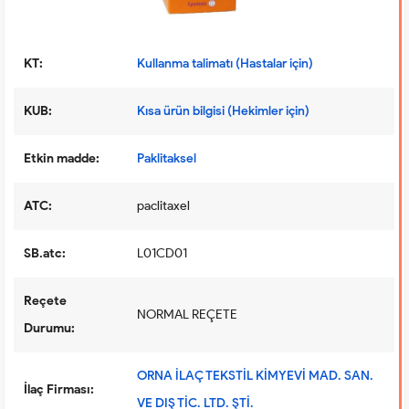
KT:
Kullanma talimatı (Hastalar için)
KUB:
Kısa ürün bilgisi (Hekimler için)
Etkin madde:
Paklitaksel
ATC:
paclitaxel
SB.atc:
L01CD01
Reçete
NORMAL REÇETE
Durumu:
ORNA İLAÇ TEKSTİL KİMYEVİ MAD. SAN.
İlaç Firması:
VE DIŞ TİC. LTD. ŞTİ.