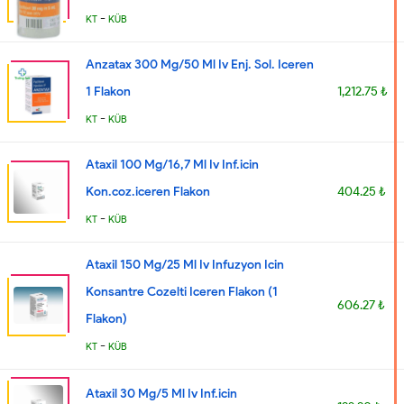
-
KT
KÜB
Anzatax 300 Mg/50 Ml Iv Enj. Sol. Iceren
1 Flakon
1,212.75 ₺
-
KT
KÜB
Ataxil 100 Mg/16,7 Ml Iv Inf.icin
Kon.coz.iceren Flakon
404.25 ₺
-
KT
KÜB
Ataxil 150 Mg/25 Ml Iv Infuzyon Icin
Konsantre Cozelti Iceren Flakon (1
606.27 ₺
Flakon)
-
KT
KÜB
Ataxil 30 Mg/5 Ml Iv Inf.icin