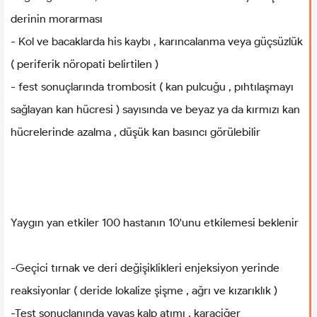
derinin morarması
- Kol ve bacaklarda his kaybı , karıncalanma veya güçsüzlük
( periferik nöropati belirtilen )
- fest sonuçlarında trombosit ( kan pulcuğu , pıhtılaşmayı
sağlayan kan hücresi ) sayısında ve beyaz ya da kırmızı kan
hücrelerinde azalma , düşük kan basıncı görülebilir
Yaygın yan etkiler 100 hastanın 10'unu etkilemesi beklenir
-Geçici tırnak ve deri değişiklikleri enjeksiyon yerinde
reaksiyonlar ( deride lokalize şişme , ağrı ve kızarıklık )
-Test sonuçlanında yavaş kalp atımı , karaciğer