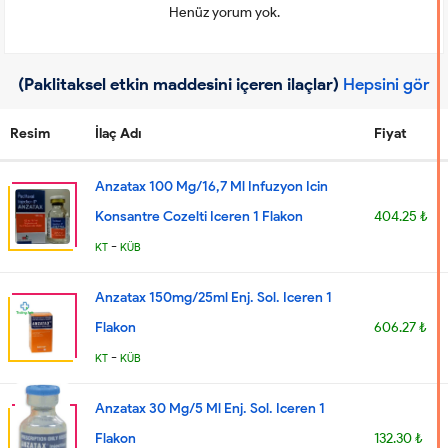
Henüz yorum yok.
(Paklitaksel etkin maddesini içeren ilaçlar)
Hepsini gör
Resim
İlaç Adı
Fiyat
Anzatax 100 Mg/16,7 Ml Infuzyon Icin
Konsantre Cozelti Iceren 1 Flakon
404.25 ₺
-
KT
KÜB
Anzatax 150mg/25ml Enj. Sol. Iceren 1
Flakon
606.27 ₺
-
KT
KÜB
Anzatax 30 Mg/5 Ml Enj. Sol. Iceren 1
Flakon
132.30 ₺