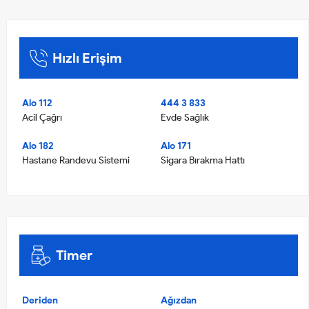
Hızlı Erişim
Alo 112
444 3 833
Acil Çağrı
Evde Sağlık
Alo 182
Alo 171
Hastane Randevu Sistemi
Sigara Bırakma Hattı
Timer
Deriden
Ağızdan