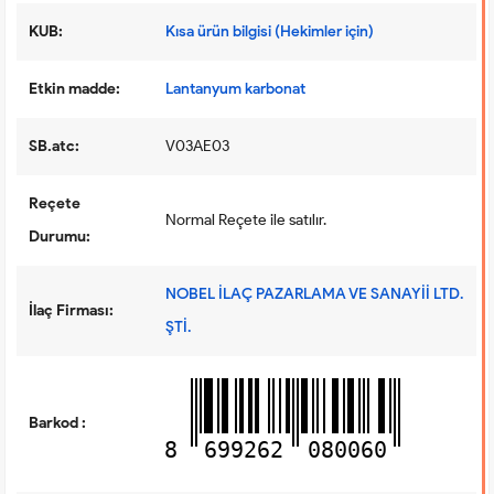
KUB:
Kısa ürün bilgisi (Hekimler için)
Etkin madde:
Lantanyum karbonat
SB.atc:
V03AE03
Reçete
Normal Reçete ile satılır.
Durumu:
NOBEL İLAÇ PAZARLAMA VE SANAYİİ LTD.
İlaç Firması:
ŞTİ.
Barkod :
8
699262
080060