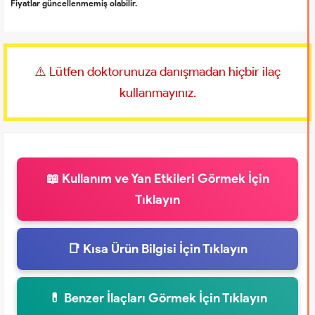
Fiyatlar güncellenmemiş olabilir.
⚠️ Lütfen doktorunuza danışmadan hiçbir ilaç
kullanmayınız.
📖 Kullanım ve Yan Etkileri Görmek İçin
Tıklayın
📑 Kısa Ürün Bilgisi İçin Tıklayın
💊 Benzer İlaçları Görmek İçin Tıklayın