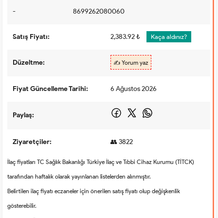
-
8699262080060
Satış Fiyatı:
2,383.92 ₺
Kaça aldınız?
Düzeltme:
✍️ Yorum yaz
Fiyat Güncelleme Tarihi:
6 Ağustos 2026
Paylaş:
Ziyaretçiler:
👥 3822
İlaç fiyatları TC Sağlık Bakanlığı Türkiye İlaç ve Tıbbi Cihaz Kurumu (TİTCK)
tarafından haftalık olarak yayınlanan listelerden alınmıştır.
Belirtilen ilaç fiyatı eczaneler için önerilen satış fiyatı olup değişkenlik
gösterebilir.