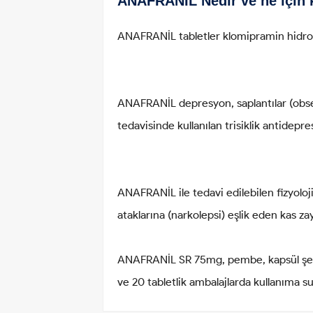
ANAFRANIL Nedir ve ne için k
ANAFRANİL tabletler klomipramin hidrok
ANAFRANİL depresyon, saplantılar (obsesy
tedavisinde kullanılan trisiklik antidepre
ANAFRANİL ile tedavi edilebilen fizyoloj
ataklarına (narkolepsi) eşlik eden kas zay
ANAFRANİL SR 75mg, pembe, kapsül şeklind
ve 20 tabletlik ambalajlarda kullanıma s