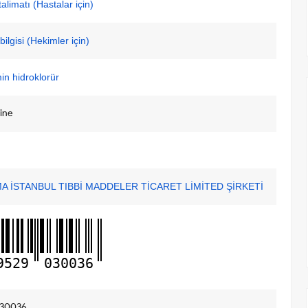
alimatı (Hastalar için)
ilgisi (Hekimler için)
in hidroklorür
ine
 İSTANBUL TIBBİ MADDELER TİCARET LİMİTED ŞİRKETİ
9529
030036
30036