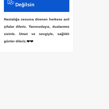
Değilsin
Hastalığa cesurca direnen herkese acil
şifalar dileriz. Yanınızdayız, dualarımız
sizinle. Umut ve sevgiyle, sağlıklı
günler dileriz.❤️❤️