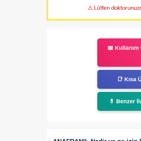
⚠️ Lütfen doktorunuza
📖 Kullanım 
📑 Kısa Ü
💊 Benzer İl