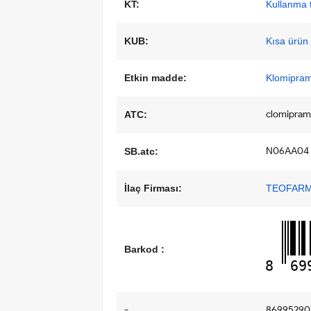
KT:
Kullanma t
KUB:
Kısa ürün b
Etkin madde:
Klomipram
clomipram
ATC:
N06AA04
SB.atc:
İlaç Firması:
TEOFARMA
Barkod :
8
69
-
86995290