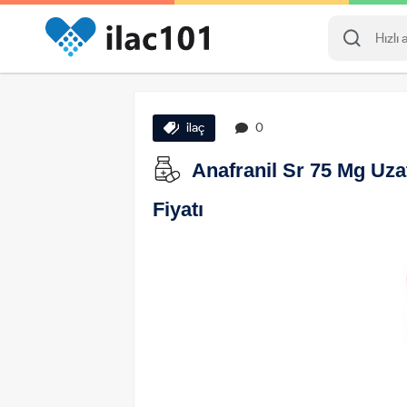
ilaç
0
Anafranil Sr 75 Mg Uzat
Fiyatı