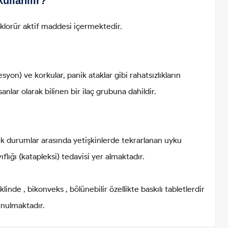
ullanılır?
lorür aktif maddesi içermektedir.
on) ve korkular, panik ataklar gibi rahatsızlıkların
sanlar olarak bilinen bir ilaç grubuna dahildir.
ik durumlar arasında yetişkinlerde tekrarlanan uyku
ıflığı (katapleksi) tedavisi yer almaktadır.
e , bikonveks , bölünebilir özellikte baskılı tabletlerdir
unulmaktadır.