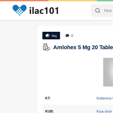
ilaç
0
Amlohex 5 Mg 20 Tablet
KT:
Kullanma t
KUB:
Kısa ürün b