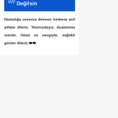
Değilsin
Hastalığa cesurca direnen herkese acil
şifalar dileriz. Yanınızdayız, dualarımız
sizinle. Umut ve sevgiyle, sağlıklı
günler dileriz.❤️❤️