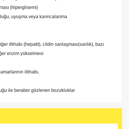
ası (hiperglisemi)
zukluğu, uyuşma veya karıncalanma
er iltihabı (hepatit), cildin sarılaşması(sarılık), bazı
ciğer enzim yükselmesi
damarlarının iltihabı,
kluğu ile beraber gözlenen bozukluklar