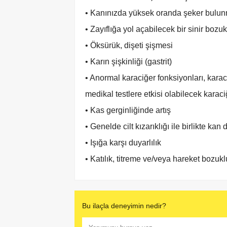
• Kanınızda yüksek oranda şeker bulunm
• Zayıflığa yol açabilecek bir sinir bo
• Öksürük, dişeti şişmesi
• Karın şişkinliği (gastrit)
• Anormal karaciğer fonksiyonları, karaciğ
medikal testlere etkisi olabilecek kara
• Kas gerginliğinde artış
• Genelde cilt kızarıklığı ile birlikte kan 
• Işığa karşı duyarlılık
• Katılık, titreme ve/veya hareket bozu
Bu ilaçla deneyimin nedir?