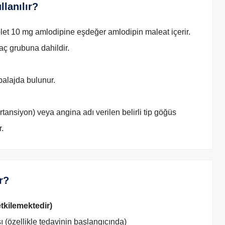
lanılır?
let 10 mg amlodipine eşdeğer amlodipin maleat içerir.
laç grubuna dahildir.
balajda bulunur.
nsiyon) veya angina adı verilen belirli tip göğüs
r.
r?
etkilemektedir)
 (özellikle tedavinin başlangıcında)