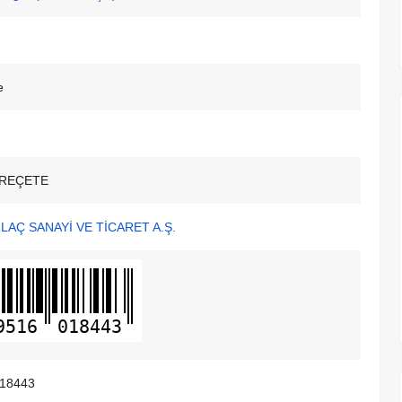
e
REÇETE
LAÇ SANAYİ VE TİCARET A.Ş.
9516
018443
18443