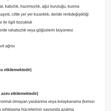
al, kabızlık, hazımsızlık, ağız kuruluğu, kusma
şıntı, ciltte yer yer kızarıklık, deride renkdeğişikliği
r ile ilgili bozukluk
erde rahatsızlık veya göğüslerin büyümesi
rt ağrısı
nu etkilemektedir)
 azını etkilemektedir)
 normal olmayan yaralanma veya kolaykanama (kırmızı
k pıhtılaşma hücrelerinin sayısında azalma