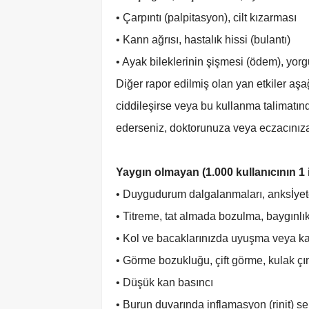
• Çarpıntı (palpitasyon), cilt kızarması
• Kann ağrısı, hastalık hissi (bulantı)
• Ayak bileklerinin şişmesi (ödem), yor
Diğer rapor edilmiş olan yan etkiler aşağ
ciddileşirse veya bu kullanma talimatın
ederseniz, doktorunuza veya eczacınıza
Yaygın olmayan (1.000 kullanıcının 1 
• Duygudurum dalgalanmaları, anksİyet
• Titreme, tat almada bozulma, baygınlı
• Kol ve bacaklarınızda uyuşma veya k
• Görme bozukluğu, çift görme, kulak ç
• Düşük kan basıncı
• Burun duvarında inflamasyon (rinit) se