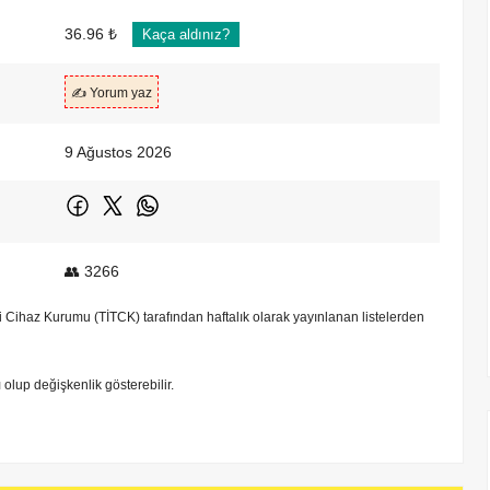
36.96 ₺
Kaça aldınız?
✍️ Yorum yaz
9 Ağustos 2026
👥 3266
bbi Cihaz Kurumu (TİTCK) tarafından haftalık olarak yayınlanan listelerden
tı olup değişkenlik gösterebilir.