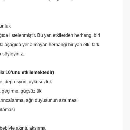
gunluk
ıda listelenmiştir. Bu yan etkilerden herhangi biri
da aşağıda yer almayan herhangi bir yan etki fark
 söyleyiniz.
ila 10’unu etkilemektedir)
e, depresyon, uykusuzluk
k geçirme, güçsüzlük
arıncalanma, ağrı duyusunun azalması
ınlaması
bebiyle akıntı, aksırma