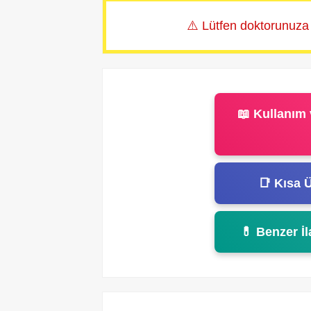
⚠️ Lütfen doktorunuza
📖 Kullanım 
📑 Kısa Ü
💊 Benzer İl