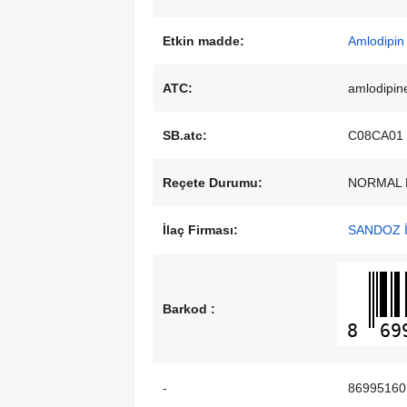
Etkin madde:
Amlodipin
ATC:
amlodipin
SB.atc:
C08CA01
Reçete Durumu:
NORMAL 
İlaç Firması:
SANDOZ İ
Barkod :
8
69
-
86995160