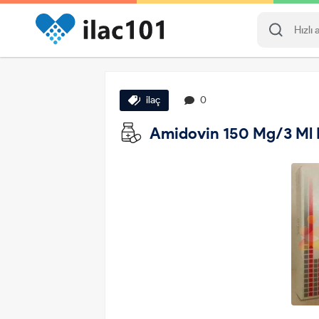
ilaç
0
Amidovin 150 Mg/3 Ml I