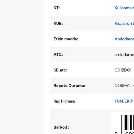
KT:
Kullanma ta
KUB:
Kısa ürün b
Etkin madde:
Amiodaron
ATC:
amiodaro
SB.atc:
C01BD01
Reçete Durumu:
NORMAL 
İlaç Firması:
TÜM.EKİP 
Barkod :