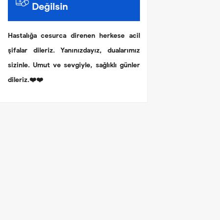
Değilsin
Hastalığa cesurca direnen herkese acil
şifalar dileriz. Yanınızdayız, dualarımız
sizinle. Umut ve sevgiyle, sağlıklı günler
dileriz.❤️❤️