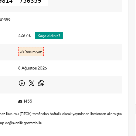
9814
750359
50359
47.67 ₺
Kaça aldınız?
✍️ Yorum yaz
8 Ağustos 2026
👥 1455
Cihaz Kurumu (TİTCK) tarafından haftalık olarak yayınlanan listelerden alınmıştır.
olup değişkenlik gösterebilir.