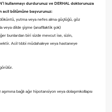
İN’i kullanmayı durdurunuz ve DERHAL doktorunuza
nin acil bölümüne başvurunuz:
a: döküntü, yutma veya nefes alma güçlüğü, göz
 veya dilde şişme (anafilaktik şok)
Eğer bunlardan biri sizde mevcut ise, sizin,
mektir. Acil tıbbi müdahaleye veya hastaneye
görülür.
 aşımına bağlı ağır hipotansiyon veya dolaşımkollapsı