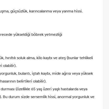
uşma, güçsüzlük, karıncalanma veya yanma hissi.
erecede yükseldiği böbrek yetmezliği
hırıltılı soluk alma, kilo kaybı ve ateş (bunlar tehlikeli
i olabilir).
 yorgunluk, bulantı, iştah kaybı, mide ağrısı veya yüksek
sarının belirtileri olabilir).
 durması (özellikle 65 yaş üzeri yaşlı hastalarda veya
da). Bu durum sizde sersemlik hissi, anormal yorgunluk ve