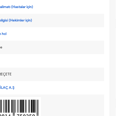
limatı (Hastalar için)
ilgisi (Hekimler için)
 hcl
ne
REÇETE
İLAÇ A.Ş