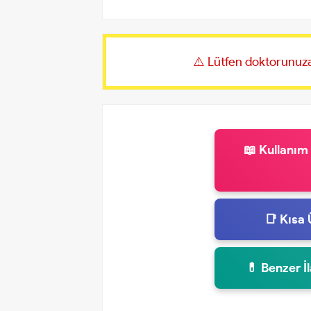
⚠️ Lütfen doktorunuza
📖 Kullanım
📑 Kısa 
💊 Benzer İ