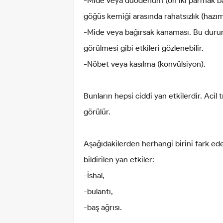
-Mide veya duodenum (on iki parmak bağır
göğüs kemiği arasında rahatsızlık (hazımsı
-Mide veya bağırsak kanaması. Bu durum
görülmesi gibi etkileri gözlenebilir.
-Nöbet veya kasılma (konvülsiyon).
Bunların hepsi ciddi yan etkilerdir. Acil
görülür.
Aşağıdakilerden herhangi birini fark ed
bildirilen yan etkiler:
-İshal,
-bulantı,
-baş ağrısı.