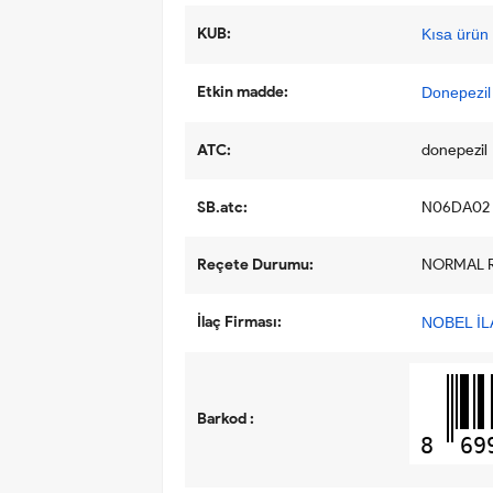
KUB:
Kısa ürün b
Etkin madde:
Donepezil
ATC:
donepezil
SB.atc:
N06DA02
Reçete Durumu:
NORMAL 
İlaç Firması:
NOBEL İL
Barkod :
8
69