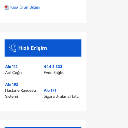
Kısa Ürün Bilgisi
Hızlı Erişim
Alo 112
444 3 833
Acil Çağrı
Evde Sağlık
Alo 182
Hastane Randevu
Alo 171
Sistemi
Sigara Bırakma Hattı