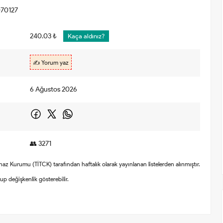
70127
240.03 ₺
Kaça aldınız?
✍️ Yorum yaz
6 Ağustos 2026
👥 3271
Cihaz Kurumu (TİTCK) tarafından haftalık olarak yayınlanan listelerden alınmıştır.
olup değişkenlik gösterebilir.