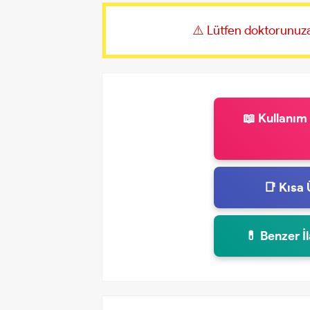
⚠️ Lütfen doktorunuza
📖 Kullanım
📑 Kısa 
💊 Benzer İ