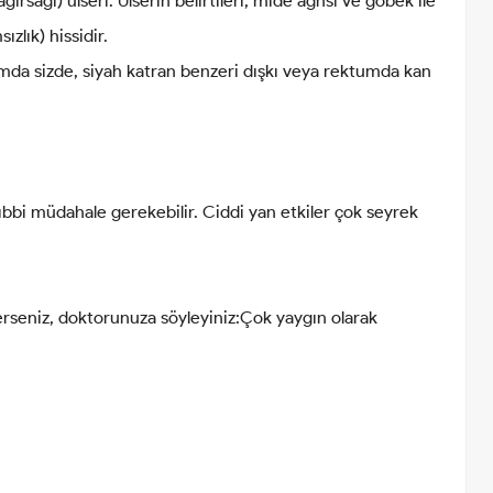
sağı) ülseri. Ülserin belirtileri, mide ağnsı ve göbek ile
zlık) hissidir.
da sizde, siyah katran benzeri dışkı veya rektumda kan
 tıbbi müdahale gerekebilir. Ciddi yan etkiler çok seyrek
erseniz, doktorunuza söyleyiniz:Çok yaygın olarak