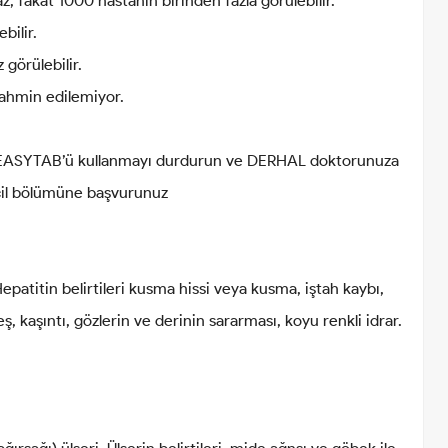
, fakat 1000 hastanın birinden fazla görülebilir.
bilir.
görülebilir.
tahmin edilemiyor.
 EASYTAB’ü kullanmayı durdurun ve DERHAL doktorunuza
acil bölümüne başvurunuz
epatitin belirtileri kusma hissi veya kusma, iştah kaybı,
, kaşıntı, gözlerin ve derinin sararması, koyu renkli idrar.