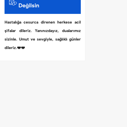
Değilsin
Hastalığa cesurca direnen herkese acil
şifalar dileriz. Yanınızdayız, dualarımız
sizinle. Umut ve sevgiyle, sağlıklı günler
dileriz.❤️❤️