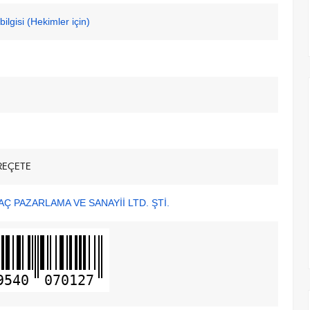
ilgisi (Hekimler için)
REÇETE
AÇ PAZARLAMA VE SANAYİİ LTD. ŞTİ.
9540
070127