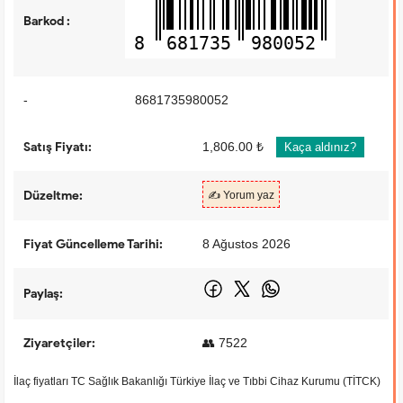
Barkod :
8
681735
980052
-
8681735980052
Satış Fiyatı:
1,806.00 ₺
Kaça aldınız?
Düzeltme:
✍️ Yorum yaz
Fiyat Güncelleme Tarihi:
8 Ağustos 2026
Paylaş:
Ziyaretçiler:
👥 7522
İlaç fiyatları TC Sağlık Bakanlığı Türkiye İlaç ve Tıbbi Cihaz Kurumu (TİTCK)