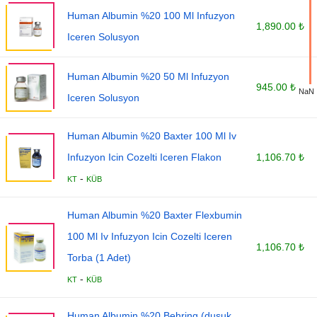
Human Albumin %20 100 Ml Infuzyon
1,890.00 ₺
Iceren Solusyon
Human Albumin %20 50 Ml Infuzyon
945.00 ₺
NaN
Iceren Solusyon
Human Albumin %20 Baxter 100 Ml Iv
Infuzyon Icin Cozelti Iceren Flakon
1,106.70 ₺
-
KT
KÜB
Human Albumin %20 Baxter Flexbumin
100 Ml Iv Infuzyon Icin Cozelti Iceren
1,106.70 ₺
Torba (1 Adet)
-
KT
KÜB
Human Albumin %20 Behring (dusuk