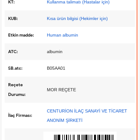
KT:
Kullanma talimatı (Hastalar için)
KUB:
Kısa ürün bilgisi (Hekimler için)
Etkin madde:
Human albumin
ATC:
albumin
SB.atc:
B05AA01
Reçete
MOR REÇETE
Durumu:
CENTURİON İLAÇ SANAYİ VE TİCARET
İlaç Firması:
ANONİM ŞİRKETİ