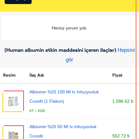
Henüz yorum yok.
(Human albumin etkin maddesini içeren ilaçlar)
Hepsini
gör
Resim
İlaç Adı
Fiyat
Albiomin %20 100 Ml Iv Infuzyonluk
Cozelti (1 Flakon)
1,096.62 ₺
-
KT
KÜB
Albiomin %20 50 Ml Iv Infuzyonluk
Cozelti
552.72 ₺