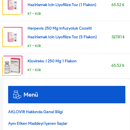
Hazirlamak Icin Liyofilize Toz (1 Flakon)
65.52 ₺
-
KT
KÜB
Herpevis 250 Mg Infuzyoluk Cozelti
Hazirlamak Icin Liyofilize Toz (5 Flakon)
327.81 ₺
-
KT
KÜB
Klovireks-l 250 Mg 1 Flakon
65.52 ₺
-
KT
KÜB
Menü
AKLOVIR Hakkında Genel Bilgi
Aynı Etken Maddeyi İçeren İlaçlar