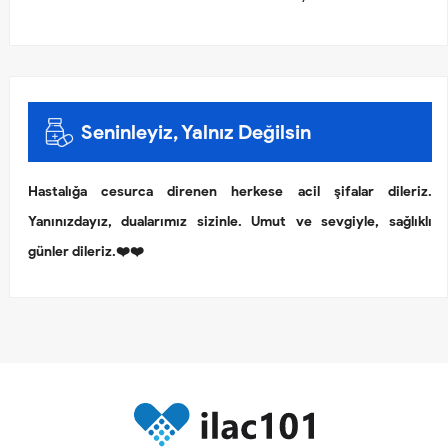
Seninleyiz, Yalnız Değilsin
Hastalığa cesurca direnen herkese acil şifalar dileriz.
Yanınızdayız, dualarımız sizinle. Umut ve sevgiyle, sağlıklı
günler dileriz.❤️❤️