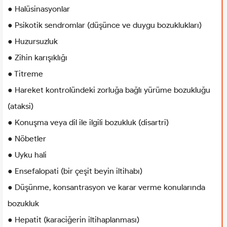
● Halüsinasyonlar
● Psikotik sendromlar (düşünce ve duygu bozuklukları)
● Huzursuzluk
● Zihin karışıklığı
● Titreme
● Hareket kontrolündeki zorluğa bağlı yürüme bozukluğu
(ataksi)
● Konuşma veya dil ile ilgili bozukluk (disartri)
● Nöbetler
● Uyku hali
● Ensefalopati (bir çeşit beyin iltihabı)
● Düşünme, konsantrasyon ve karar verme konularında
bozukluk
● Hepatit (karaciğerin iltihaplanması)