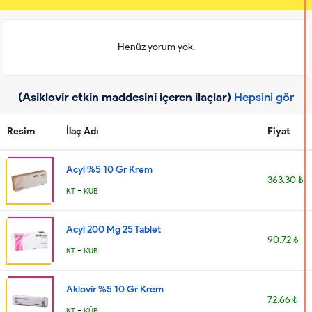
Henüz yorum yok.
(Asiklovir etkin maddesini içeren ilaçlar)
Hepsini gör
Resim
İlaç Adı
Fiyat
Acyl %5 10 Gr Krem
363.30 ₺
-
KT
KÜB
Acyl 200 Mg 25 Tablet
90.72 ₺
-
KT
KÜB
Aklovir %5 10 Gr Krem
72.66 ₺
-
KT
KÜB