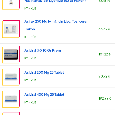
Hazirlamak Icin Liyofilize Toz (5 Flakon)
327.81 ₺
-
KT
KÜB
Asirax 250 Mg Iv Inf. Icin Liyo. Toz.iceren
Flakon
65.52 ₺
-
KT
KÜB
Asiviral %5 10 Gr Krem
101.22 ₺
-
KT
KÜB
Asiviral 200 Mg 25 Tablet
90.72 ₺
-
KT
KÜB
Asiviral 400 Mg 25 Tablet
192.99 ₺
-
KT
KÜB