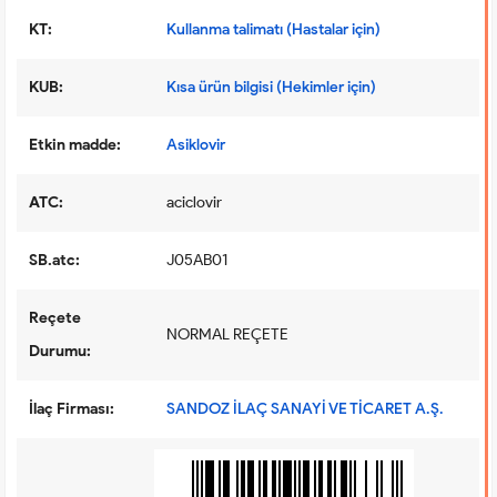
KT:
Kullanma talimatı (Hastalar için)
KUB:
Kısa ürün bilgisi (Hekimler için)
Etkin madde:
Asiklovir
ATC:
aciclovir
SB.atc:
J05AB01
Reçete
NORMAL REÇETE
Durumu:
İlaç Firması:
SANDOZ İLAÇ SANAYİ VE TİCARET A.Ş.