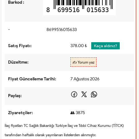
Barkod :
8
699516
015633
-
8699516015633
Satış Fiyatı:
378.00 ₺
Kaça aldınız?
Düzeltme:
✍️ Yorum yaz
Fiyat Güncelleme Tarihi:
7 Ağustos 2026
Paylaş:
Ziyaretçiler:
👥 3875
İlaç fiyatları TC Sağlık Bakanlığı Türkiye İlaç ve Tıbbi Cihaz Kurumu (TİTCK)
tarafından haftalık olarak yayınlanan listelerden alınmıştır.