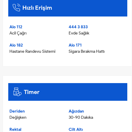
Hızlı Erişim
Alo 112
444 3 833
Acil Çağrı
Evde Sağlık
Alo 182
Alo 171
Hastane Randevu Sistemi
Sigara Bırakma Hattı
Timer
Deriden
Ağızdan
Değişken
30-90 Dakıka
Rektal
Cilt Altı