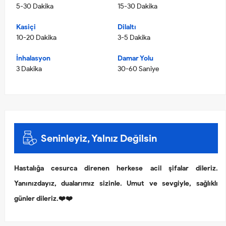
5-30 Dakika
15-30 Dakika
Kasiçi
Dilaltı
10-20 Dakika
3-5 Dakika
İnhalasyon
Damar Yolu
3 Dakika
30-60 Saniye
Seninleyiz, Yalnız Değilsin
Hastalığa cesurca direnen herkese acil şifalar dileriz.
Yanınızdayız, dualarımız sizinle. Umut ve sevgiyle, sağlıklı
günler dileriz.❤️❤️