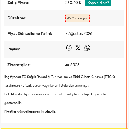
Satış Fiyatı:
260.40 ₺
Kaça aldınız?
Düzeltme:
✍️ Yorum yaz
Fiyat Güncelleme Tarihi:
7 Ağustos 2026
Paylaş:
Ziyaretçiler:
👥 5503
İlaç fiyatları TC Sağlık Bakanlığı Türkiye İlaç ve Tıbbi Cihaz Kurumu (TİTCK)
tarafından haftalık olarak yayınlanan listelerden alınmıştır.
Belirtilen ilaç fiyatı eczaneler için önerilen satış fiyatı olup değişkenlik
gösterebilir.
Fiyatlar güncellenmemiş olabilir.