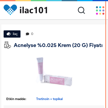
ilaç
0
Acnelyse %0.025 Krem (20 G) Fiyatı
Etkin madde:
Tretinoin + topikal