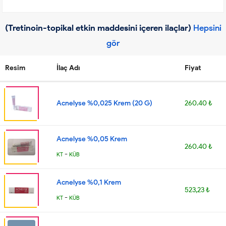
(Tretinoin-topikal etkin maddesini içeren ilaçlar)
Hepsini
gör
Resim
İlaç Adı
Fiyat
Acnelyse %0,025 Krem (20 G)
260.40 ₺
Acnelyse %0,05 Krem
260.40 ₺
-
KT
KÜB
Acnelyse %0,1 Krem
523,23 ₺
-
KT
KÜB