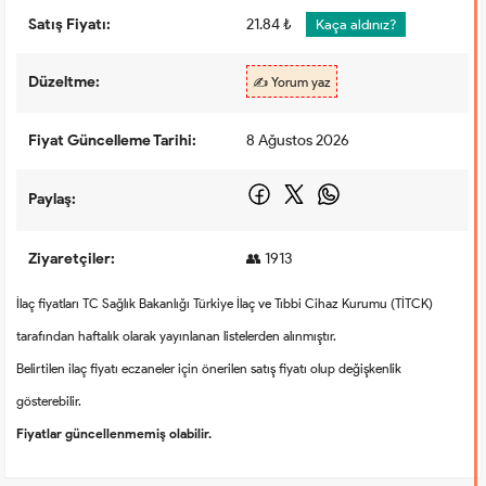
Satış Fiyatı:
21.84 ₺
Kaça aldınız?
Düzeltme:
✍️ Yorum yaz
Fiyat Güncelleme Tarihi:
8 Ağustos 2026
Paylaş:
Ziyaretçiler:
👥 1913
İlaç fiyatları TC Sağlık Bakanlığı Türkiye İlaç ve Tıbbi Cihaz Kurumu (TİTCK)
tarafından haftalık olarak yayınlanan listelerden alınmıştır.
Belirtilen ilaç fiyatı eczaneler için önerilen satış fiyatı olup değişkenlik
gösterebilir.
Fiyatlar güncellenmemiş olabilir.