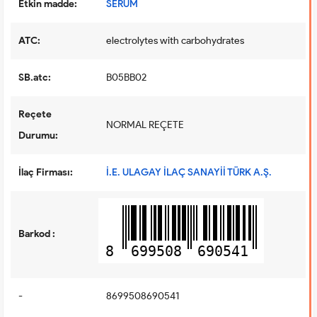
Etkin madde:
SERUM
ATC:
electrolytes with carbohydrates
SB.atc:
B05BB02
Reçete
NORMAL REÇETE
Durumu:
İlaç Firması:
İ.E. ULAGAY İLAÇ SANAYİİ TÜRK A.Ş.
Barkod :
8
699508
690541
-
8699508690541