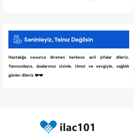
Seninleyiz, Yalnız Değilsin
Hastalığa cesurca direnen herkese acil şifalar dileriz.
Yanınızdayız, dualarımız sizinle. Umut ve sevgiyle, sağlıklı
günler dileriz.❤️❤️