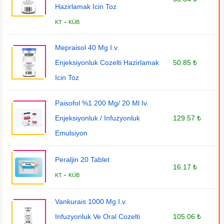
Hazirlamak Icin Toz
-
KT
KÜB
Mepraisol 40 Mg I.v.
Enjeksiyonluk Cozelti Hazirlamak
50.85 ₺
Icin Toz
Paisofol %1 200 Mg/ 20 Ml Iv.
Enjeksiyonluk / Infuzyonluk
129.57 ₺
Emulsiyon
Peraljin 20 Tablet
16.17 ₺
-
KT
KÜB
Vankurais 1000 Mg I.v.
Infuzyonluk Ve Oral Cozelti
105.06 ₺