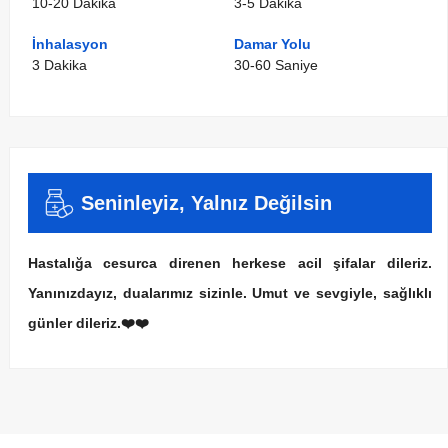
10-20 Dakika
3-5 Dakika
İnhalasyon
Damar Yolu
3 Dakika
30-60 Saniye
Seninleyiz, Yalnız Değilsin
Hastalığa cesurca direnen herkese acil şifalar dileriz.
Yanınızdayız, dualarımız sizinle. Umut ve sevgiyle, sağlıklı
günler dileriz.❤️❤️