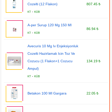
Cozelti (12 Flakon)
807.45 ₺
-
KT
KÜB
A-per Surup 120 Mg 150 Ml
86.94 ₺
-
KT
KÜB
Avecuris 10 Mg Iv Enjeksiyonluk
Cozelti Hazirlamak Icin Toz Ve
Cozucu (1 Flakon+1 Cozucu
134.19 ₺
Ampul)
-
KT
KÜB
Betakon 100 Ml Gargara
22.05 ₺