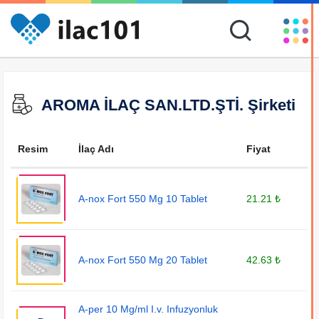
AROMA İLAÇ SAN.LTD.ŞTİ. Şirketi
Resim
İlaç Adı
Fiyat
A-nox Fort 550 Mg 10 Tablet
21.21 ₺
A-nox Fort 550 Mg 20 Tablet
42.63 ₺
A-per 10 Mg/ml I.v. Infuzyonluk