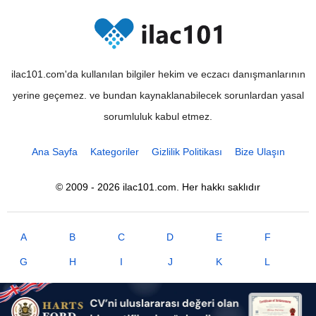
ilac101.com'da kullanılan bilgiler hekim ve eczacı danışmanlarının
yerine geçemez. ve bundan kaynaklanabilecek sorunlardan yasal
sorumluluk kabul etmez.
Ana Sayfa
Kategoriler
Gizlilik Politikası
Bize Ulaşın
© 2009 - 2026 ilac101.com. Her hakkı saklıdır
A
B
C
D
E
F
G
H
I
J
K
L
M
N
O
P
R
S
T
U
V
X
Y
Z